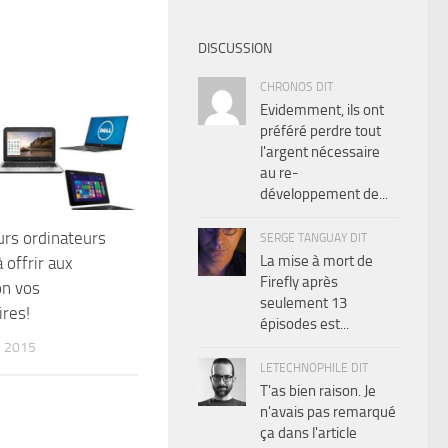
DISCUSSION
CHRONOS DIT
Evidemment, ils ont
préféré perdre tout
l'argent nécessaire
au re-
développement de...
urs ordinateurs
SERGE TANGUAY DIT
La mise à mort de
 offrir aux
Firefly après
on vos
seulement 13
res!
épisodes est...
 2015
LETECHNOPHILE DIT
T'as bien raison. Je
n'avais pas remarqué
ça dans l'article