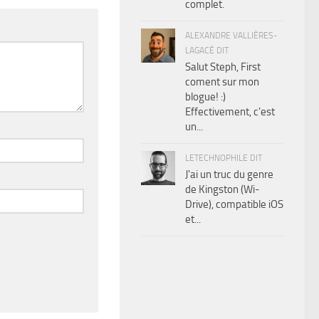
complet.
ALEXANDRE VALLIÈRES-
LAGACÉ DIT
Salut Steph, First
coment sur mon
blogue! :)
Effectivement, c'est
un...
LETECHNOPHILE DIT
J'ai un truc du genre
de Kingston (Wi-
Drive), compatible iOS
et...