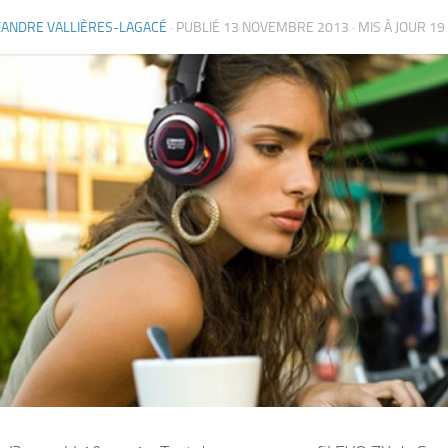
XANDRE VALLIÈRES-LAGACÉ
· PUBLIÉ
13 NOVEMBRE 2013
· MIS À JOUR
19