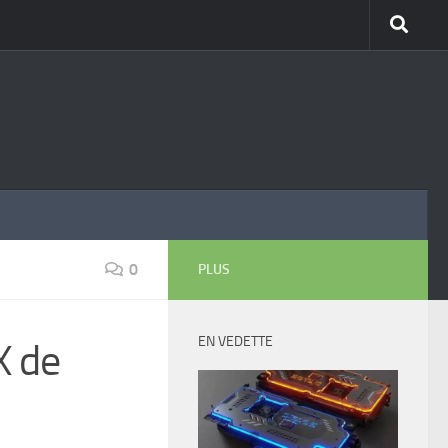
0
PLUS
EN VEDETTE
X de