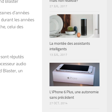
mais non réaliste?
27 JUIL, 2017
izaines d’années
r durant les années
he, celui des
La montée des assistants
intelligents
13 JUIL, 2017
 sont réputés
ocesseur audio
 Blaster, un
L’iPhone 6 Plus, une autonomie
sans précédent
27 OCT, 2014