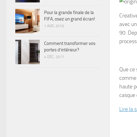
Pour la grande finale de la
Creativ
FIFA, osez un grand écran!
avec un
1 AVR, 2019
90. Depu
process
Comment transformer vos
portes d’intérieur?
4 DÉC, 2017
Que ce 
comme é
haute p
casque 
Lire la