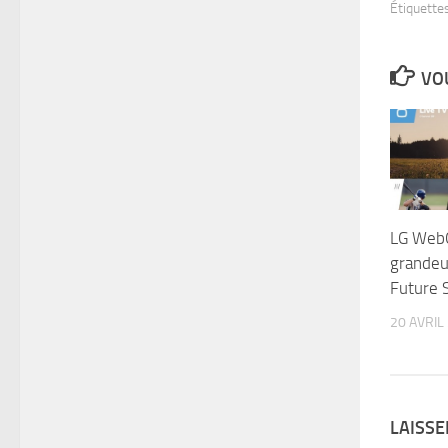
Étiquettes
VOU
LG WebO
grandeu
Future 
20 AVRIL
LAISS