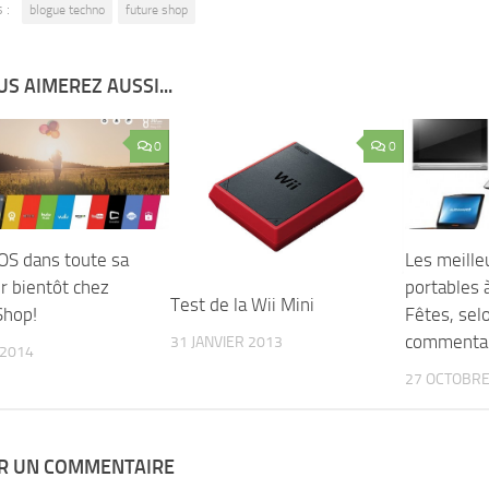
 :
blogue techno
future shop
S AIMEREZ AUSSI...
0
0
S dans toute sa
Les meille
r bientôt chez
portables à
Test de la Wii Mini
Shop!
Fêtes, sel
commentai
31 JANVIER 2013
 2014
27 OCTOBRE
ER UN COMMENTAIRE