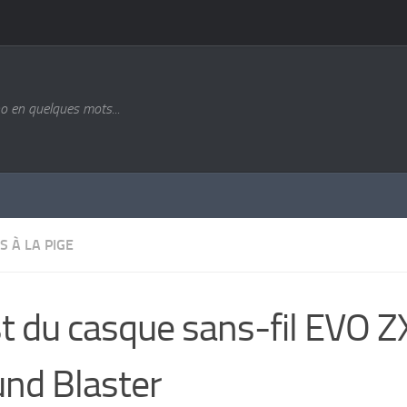
o en quelques mots...
S À LA PIGE
t du casque sans-fil EVO Z
nd Blaster