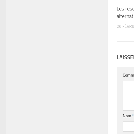
Les rés
alternat
26 FÉVRI
LAISS
Comm
Nom
*