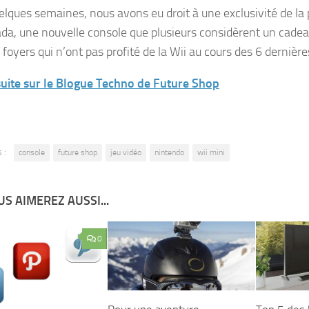
quelques semaines, nous avons eu droit à une exclusivité de la
da, une nouvelle console que plusieurs considèrent un cadea
 foyers qui n’ont pas profité de la Wii au cours des 6 dernièr
 suite sur le Blogue Techno de Future Shop
 :
console
future shop
jeu vidéo
nintendo
wii mini
S AIMEREZ AUSSI...
0