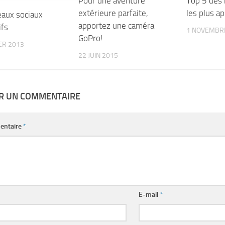
Pour une aventure
Top 5 des 
extérieure parfaite,
les plus a
eaux sociaux
apportez une caméra
ifs
1 NOVEMBR
GoPro!
ER 2013
22 JUIN 2015
ER UN COMMENTAIRE
entaire
*
E-mail
*