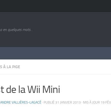
o en quelques mots...
S À LA PIGE
t de la Wii Mini
XANDRE VALLIÈRES-LAGACÉ
· PUBLIÉ
31 JANVIER 2013
· MIS À JOUR
19 FÉ