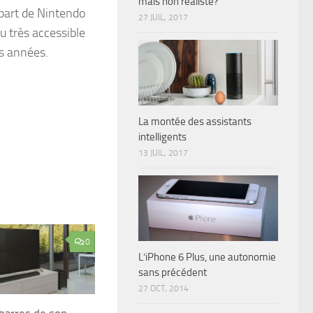
mais non réaliste?
 part de Nintendo
27 JUIL, 2017
u très accessible
es années.
La montée des assistants
intelligents
13 JUIL, 2017
0
L’iPhone 6 Plus, une autonomie
sans précédent
27 OCT, 2014