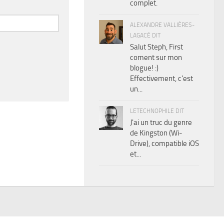
complet.
ALEXANDRE VALLIÈRES-
LAGACÉ DIT
Salut Steph, First
coment sur mon
blogue! :)
Effectivement, c'est
un...
LETECHNOPHILE DIT
J'ai un truc du genre
de Kingston (Wi-
Drive), compatible iOS
et...