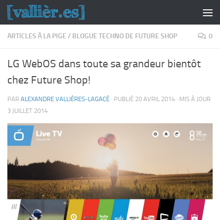
Skip to content
ARTICLES À LA PIGE
/
BLOGUE TECHNO DE FUTURE SHOP
0
LG WebOS dans toute sa grandeur bientôt
chez Future Shop!
PAR
ALEXANDRE VALLIÈRES-LAGACÉ
· PUBLIÉ
20 AVRIL 2014
· MIS À JOUR
3 JUILLET 2014