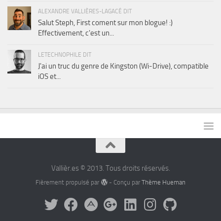
ALEXANDRE VALLIÈRES-LAGACÉ DIT
Salut Steph, First coment sur mon blogue! :)
Effectivement, c'est un...
LETECHNOPHILE DIT
J'ai un truc du genre de Kingston (Wi-Drive), compatible
iOS et...
Vallièr.es © 2013. Tous droits réservés.
Fièrement propulsé par
- Conçu par
Thème Hueman