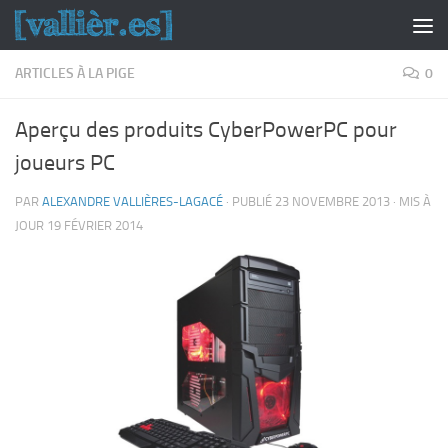
Skip to content
ARTICLES À LA PIGE
0
Aperçu des produits CyberPowerPC pour
joueurs PC
PAR
ALEXANDRE VALLIÈRES-LAGACÉ
· PUBLIÉ
23 NOVEMBRE 2013
· MIS À
JOUR
19 FÉVRIER 2014