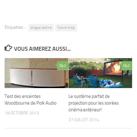
Étiquettes :
blogue techno
future shop
VOUS AIMEREZ AUSSI...
0
0
Test des enceintes
Le système parfait de
Woodbourne de Polk Audio
projection pour les soirées
cinéma extérieur!
18 OCTOBRE 2013
27 JUILLET 2014