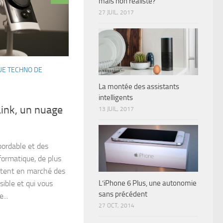
mais non réaliste?
27 JUIL, 2017
E TECHNO DE
La montée des assistants
intelligents
ink, un nuage
13 JUIL, 2017
bordable et des
formatique, de plus
ttent en marché des
L’iPhone 6 Plus, une autonomie
sible et qui vous
sans précédent
...
27 OCT, 2014