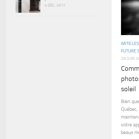
4 DÉC, 2017
ARTICLES
FUTURE 
28 JUIN 
Comme
photos
soleil
Bien que
Québec, l
maintena
votre ap
beaux mo