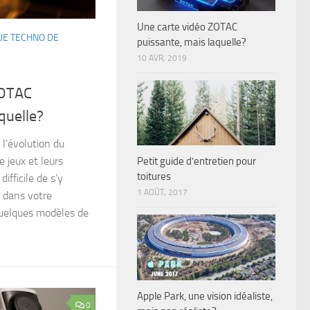
Une carte vidéo ZOTAC
E TECHNO DE
puissante, mais laquelle?
10 AVR, 2019
ZOTAC
quelle?
 l’évolution du
 jeux et leurs
Petit guide d’entretien pour
toitures
ifficile de s’y
1 AOÛT, 2017
r dans votre
quelques modèles de
Apple Park, une vision idéaliste,
0