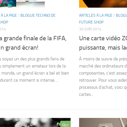
 À LA PIGE
/
BLOGUE TECHNO DE
ARTICLES À LA PIGE
/
BLOGU
SHOP
FUTURE SHOP
2014
30 JUIN 2014
a grande finale de la FIFA,
Une carte vidéo 
n grand écran!
puissante, mais la
 soyez un des plus grands fans de
À moins de suivre de près
u simplement un amateur lors de la
marché des ordinateurs de
 monde, un grand écran a bel et bien
composantes, c’est assez d
 durant ce moment si intense....
retrouver. Pour vous aide
processus d’achat, voici 
cartes...
0