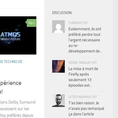
DISCUSSION
CHRONOS DIT
0
Evidemment, ils ont
préféré perdre tout
l'argent nécessaire
au re-
développement de...
E TECHNO DE
SERGE TANGUAY DIT
La mise à mort de
Firefly après
seulement 13
xpérience
épisodes est...
e!
LETECHNOPHILE DIT
tions Dolby Surround
T'as bien raison. Je
n'avais pas remarqué
araissent sur les
ça dans l'article
-Ray préférés depuis