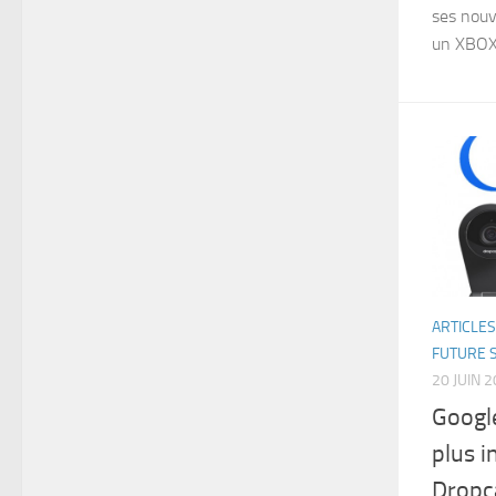
ses nouv
un XBOX
ARTICLES
FUTURE 
20 JUIN 
Googl
plus i
Drop