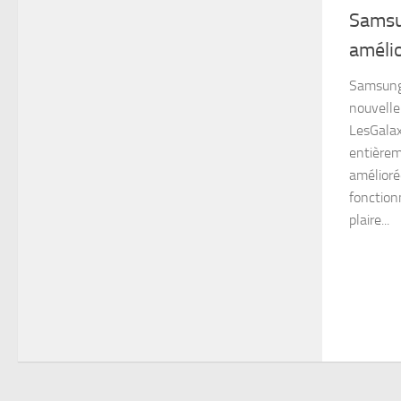
Samsu
améli
Samsung 
nouvelle
LesGalax
entière
amélioré
fonction
plaire...