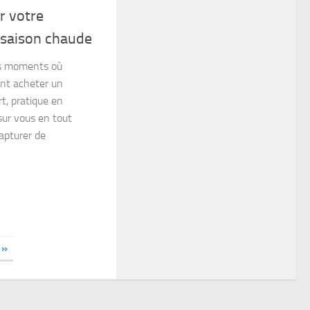
 votre
a saison chaude
es moments où
nt acheter un
t, pratique en
sur vous en tout
apturer de
 »