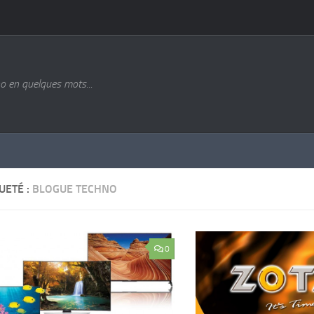
o en quelques mots...
UETÉ :
BLOGUE TECHNO
0