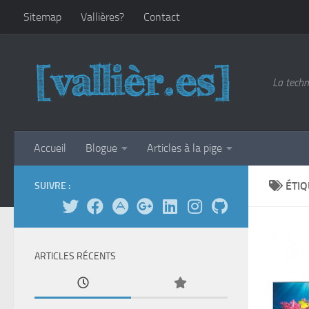
Sitemap
Vallières?
Contact
Skip to content
La techn
Accueil
Blogue
Articles à la pige
ÉTIQ
SUIVRE :
ARTICLES RÉCENTS