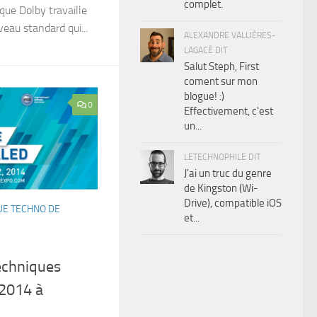
complet.
que Dolby travaille
eau standard qui...
ALEXANDRE VALLIÈRES-
LAGACÉ DIT
Salut Steph, First
coment sur mon
blogue! :)
0
Effectivement, c'est
un...
LETECHNOPHILE DIT
J'ai un truc du genre
de Kingston (Wi-
Drive), compatible iOS
E TECHNO DE
et...
echniques
 2014 à