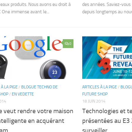
eaux produits. Nous avons eu droit à
des années. Saviez-vous 
 One immense avant le...
depuis longtemps au nouv
0
 À LA PIGE
/
BLOGUE TECHNO DE
ARTICLES À LA PIGE
/
BLOGU
SHOP
/
EN VEDETTE
FUTURE SHOP
2014
18 JUIN 2014
e veut rendre votre maison
Technologies et t
ntelligente en acquérant
présentées au E3
cam
surveiller