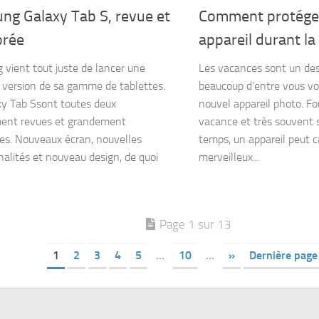
ng Galaxy Tab S, revue et
Comment protéger
orée
appareil durant l
vient tout juste de lancer une
Les vacances sont un d
 version de sa gamme de tablettes.
beaucoup d’entre vous vo
y Tab Ssont toutes deux
nouvel appareil photo. For
ment revues et grandement
vacance et très souvent 
es. Nouveaux écran, nouvelles
temps, un appareil peut c
nalités et nouveau design, de quoi
merveilleux...
Page 1 sur 13
1
2
3
4
5
…
10
…
»
Dernière page