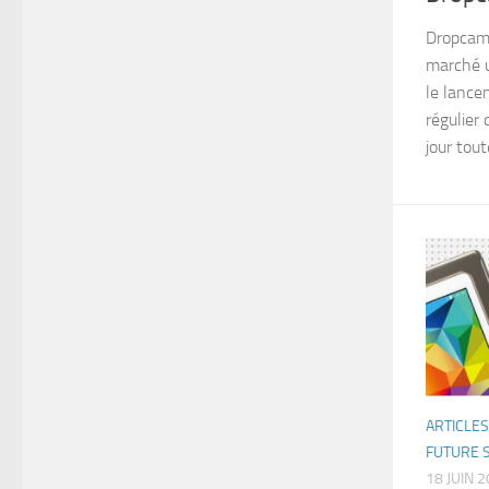
Dropcam 
marché u
le lance
régulier
jour tout
ARTICLES
FUTURE 
18 JUIN 