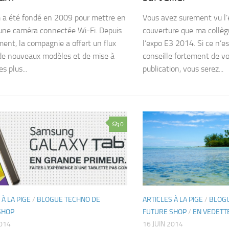
a été fondé en 2009 pour mettre en
Vous avez surement vu l’
ne caméra connectée Wi-Fi. Depuis
couverture que ma collèg
ment, la compagnie a offert un flux
l’expo E3 2014. Si ce n’es
 de nouveaux modèles et de mise à
conseille fortement de vo
es plus...
publication, vous serez...
0
 À LA PIGE
/
BLOGUE TECHNO DE
ARTICLES À LA PIGE
/
BLOGU
SHOP
FUTURE SHOP
/
EN VEDETT
2014
16 JUIN 2014