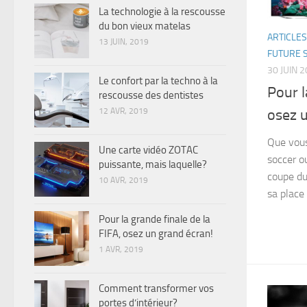
La technologie à la rescousse
du bon vieux matelas
ARTICLES
13 JUIN, 2019
FUTURE 
30 JUIN 
Le confort par la techno à la
Pour l
rescousse des dentistes
12 AVR, 2019
osez u
Que vous
Une carte vidéo ZOTAC
soccer o
puissante, mais laquelle?
coupe du
10 AVR, 2019
sa place
Pour la grande finale de la
FIFA, osez un grand écran!
1 AVR, 2019
Comment transformer vos
portes d’intérieur?