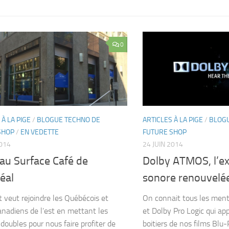
0
 À LA PIGE
/
BLOGUE TECHNO DE
ARTICLES À LA PIGE
/
BLOGU
SHOP
/
EN VEDETTE
FUTURE SHOP
2014
24 JUIN 2014
 au Surface Café de
Dolby ATMOS, l’e
éal
sonore renouvelé
t veut rejoindre les Québécois et
On connait tous les men
anadiens de l’est en mettant les
et Dolby Pro Logic qui app
doubles pour nous faire profiter de
boitiers de nos films Blu