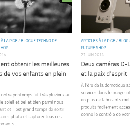
 À LA PIGE
/
BLOGUE TECHNO DE
ARTICLES À LA PIGE
/
BLOGU
SHOP
FUTURE SHOP
2014
27 JUIN 2014
nt obtenir les meilleures
Deux caméras D-L
 de vos enfants en plein
et la paix d’esprit
À l’ère de la domotique a
services dans le nuage in
 notre printemps fut très pluvieux au
en plus de fabricants me
e soleil et bel et bien parmi nous
produits facilement acces
nt et il est grand temps de sortir
donne le contrôle de votre
pareil photo et capturer tous ces
ments...