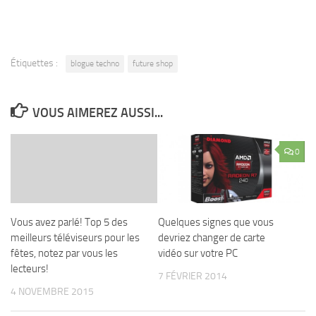
Étiquettes :
blogue techno
future shop
VOUS AIMEREZ AUSSI...
0
Vous avez parlé! Top 5 des
Quelques signes que vous
meilleurs téléviseurs pour les
devriez changer de carte
fêtes, notez par vous les
vidéo sur votre PC
lecteurs!
7 FÉVRIER 2014
4 NOVEMBRE 2015