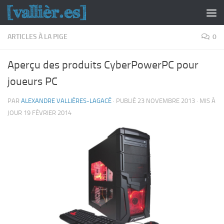
Skip to content
ARTICLES À LA PIGE
0
Aperçu des produits CyberPowerPC pour
joueurs PC
PAR
ALEXANDRE VALLIÈRES-LAGACÉ
· PUBLIÉ
23 NOVEMBRE 2013
· MIS À
JOUR
19 FÉVRIER 2014