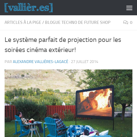
Skip to content
ARTICLES À LA PIGE
/
BLOGUE TECHNO DE FUTURE SHOP
0
Le système parfait de projection pour les
soirées cinéma extérieur!
PAR
ALEXANDRE VALLIÈRES-LAGACÉ
·
27 JUILLET 2014