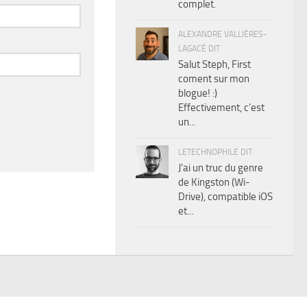
complet.
ALEXANDRE VALLIÈRES-
LAGACÉ DIT
Salut Steph, First
coment sur mon
blogue! :)
Effectivement, c'est
un...
LETECHNOPHILE DIT
J'ai un truc du genre
de Kingston (Wi-
Drive), compatible iOS
et...