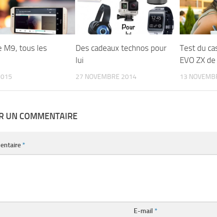
 M9, tous les
Des cadeaux technos pour
Test du ca
lui
EVO ZX de
2015
27 NOVEMBRE 2014
13 NOVEMB
ER UN COMMENTAIRE
entaire
*
E-mail
*