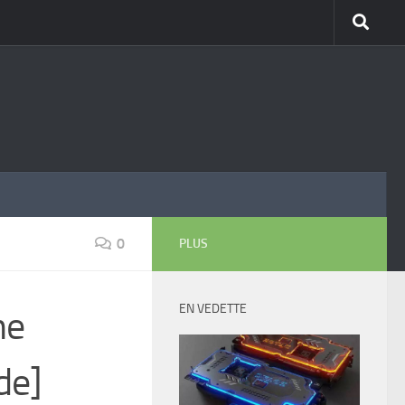
0
PLUS
EN VEDETTE
me
de]