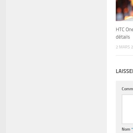
HTC One
détails
2 MARS 
LAISS
Comm
Nom
*