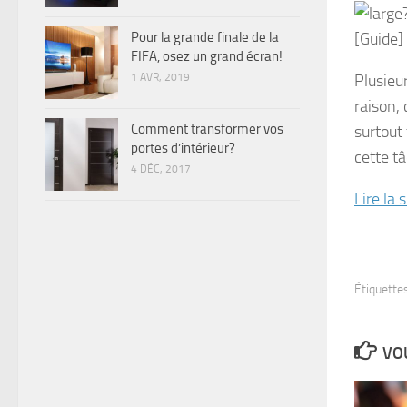
Pour la grande finale de la
FIFA, osez un grand écran!
1 AVR, 2019
Plusieu
raison,
Comment transformer vos
surtout
portes d’intérieur?
cette tâ
4 DÉC, 2017
Lire la
Étiquettes
VOU