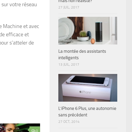
mais non réaliste?
27 JUIL, 2017
me Machine et avec
de efficace et
our s’atteler de
La montée des assistants
intelligents
13 JUIL, 2017
L’iPhone 6 Plus, une autonomie
sans précédent
27 OCT, 2014
0