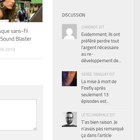
DISCUSSION
CHRONOS DIT
sque sans-fil
Evidemment, ils ont
 Sound Blaster
préféré perdre tout
l'argent nécessaire
RE 2013
au re-
développement de...
SERGE TANGUAY DIT
La mise à mort de
Firefly après
seulement 13
épisodes est...
LETECHNOPHILE DIT
T'as bien raison. Je
n'avais pas remarqué
ça dans l'article