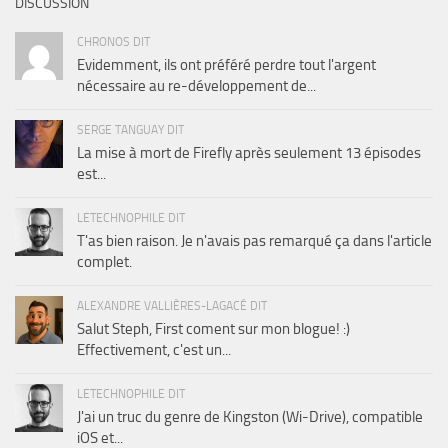
DISCUSSION
CHRONOS DIT
Evidemment, ils ont préféré perdre tout l'argent
nécessaire au re-développement de...
SERGE TANGUAY DIT
La mise à mort de Firefly après seulement 13 épisodes
est...
LETECHNOPHILE DIT
T'as bien raison. Je n'avais pas remarqué ça dans l'article
complet.
ALEXANDRE VALLIÈRES-LAGACÉ DIT
Salut Steph, First coment sur mon blogue! :)
Effectivement, c'est un...
LETECHNOPHILE DIT
J'ai un truc du genre de Kingston (Wi-Drive), compatible
iOS et...