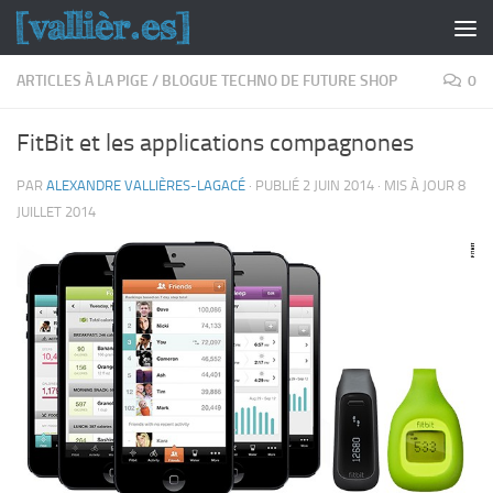
Skip to content
ARTICLES À LA PIGE
/
BLOGUE TECHNO DE FUTURE SHOP
0
FitBit et les applications compagnones
PAR
ALEXANDRE VALLIÈRES-LAGACÉ
· PUBLIÉ
2 JUIN 2014
· MIS À JOUR
8
JUILLET 2014