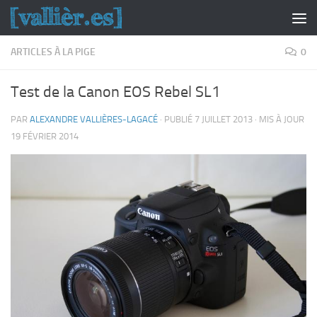
Skip to content
ARTICLES À LA PIGE
0
Test de la Canon EOS Rebel SL1
PAR
ALEXANDRE VALLIÈRES-LAGACÉ
· PUBLIÉ
7 JUILLET 2013
· MIS À JOUR
19 FÉVRIER 2014