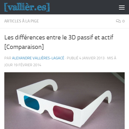
Skip to content
ARTICLES À LA PIGE
0
Les différences entre le 3D passif et actif
[Comparaison]
PAR
ALEXANDRE VALLIÈRES-LAGACÉ
· PUBLIÉ
4 JANVIER 2013
· MIS À
JOUR
19 FÉVRIER 2014