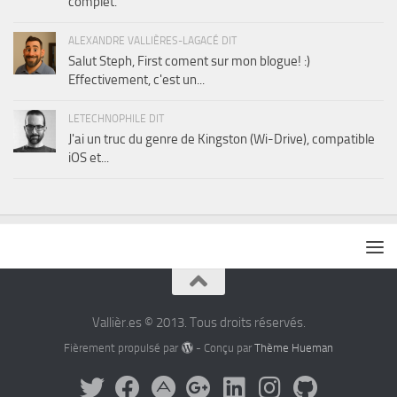
complet.
ALEXANDRE VALLIÈRES-LAGACÉ DIT
Salut Steph, First coment sur mon blogue! :)
Effectivement, c'est un...
LETECHNOPHILE DIT
J'ai un truc du genre de Kingston (Wi-Drive), compatible
iOS et...
Vallièr.es © 2013. Tous droits réservés.
Fièrement propulsé par
- Conçu par
Thème Hueman