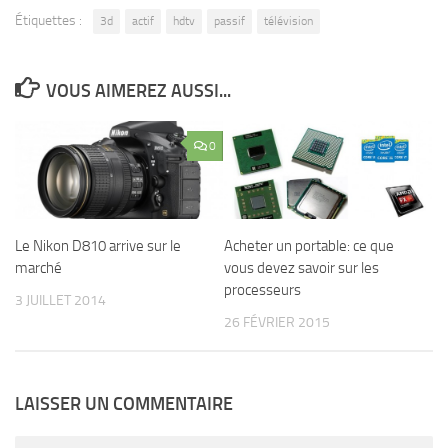
Étiquettes :
3d
actif
hdtv
passif
télévision
VOUS AIMEREZ AUSSI...
0
Le Nikon D810 arrive sur le
Acheter un portable: ce que
marché
vous devez savoir sur les
processeurs
3 JUILLET 2014
26 FÉVRIER 2015
LAISSER UN COMMENTAIRE