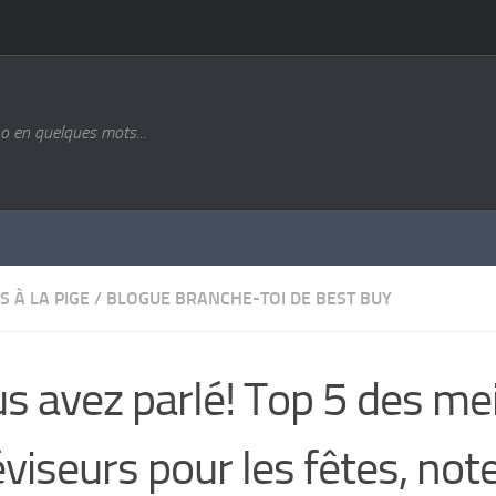
o en quelques mots...
S À LA PIGE
/
BLOGUE BRANCHE-TOI DE BEST BUY
s avez parlé! Top 5 des mei
éviseurs pour les fêtes, not