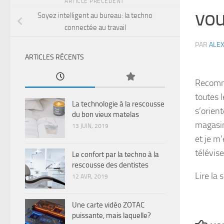
ARTICLE PRÉCÉDENT
vou
Soyez intelligent au bureau: la techno
connectée au travail
PAR
ALE
ARTICLES RÉCENTS
Recomma
toutes l
La technologie à la rescousse
s’orient
du bon vieux matelas
magasin
13 JUIN, 2019
et je m’
télévis
Le confort par la techno à la
rescousse des dentistes
Lire la 
12 AVR, 2019
Une carte vidéo ZOTAC
puissante, mais laquelle?