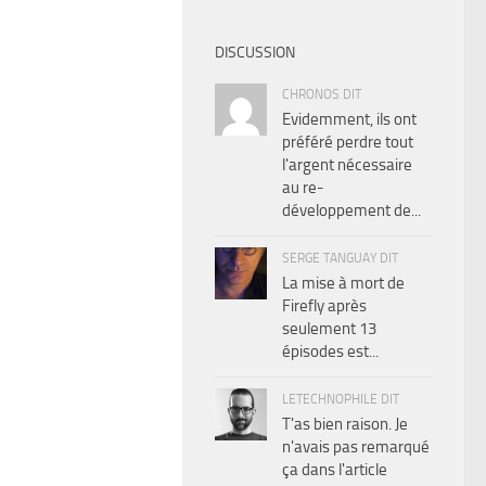
DISCUSSION
CHRONOS DIT
Evidemment, ils ont
préféré perdre tout
l'argent nécessaire
au re-
développement de...
SERGE TANGUAY DIT
La mise à mort de
Firefly après
seulement 13
épisodes est...
LETECHNOPHILE DIT
T'as bien raison. Je
n'avais pas remarqué
ça dans l'article