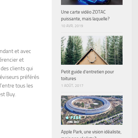
Une carte vidéo ZOTAC
puissante, mais laquelle?
10 AVR, 2019
ondant et avec
érencier et
 des clients qui
Petit guide d’entretien pour
éviseurs préférés
toitures
’entre tous les
1 AOÛT, 2017
est Buy.
Apple Park, une vision idéaliste,