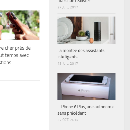
mais non réaliste?
27 JUIL, 2017
tre cher près de
La montée des assistants
ut temps avec
intelligents
stions
13 JUIL, 2017
L’iPhone 6 Plus, une autonomie
sans précédent
27 OCT, 2014