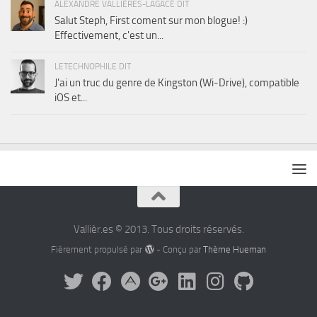
ALEXANDRE VALLIÈRES-LAGACÉ DIT
Salut Steph, First coment sur mon blogue! :)
Effectivement, c'est un...
LETECHNOPHILE DIT
J'ai un truc du genre de Kingston (Wi-Drive), compatible
iOS et...
Vallièr.es © 2013. Tous droits réservés.
Fièrement propulsé par
- Conçu par
Thème Hueman