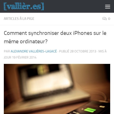
Skip to content
ARTICLES À LA PIGE
0
Comment synchroniser deux iPhones sur le
même ordinateur?
PAR
ALEXANDRE VALLIÈRES-LAGACÉ
· PUBLIÉ
28 OCTOBRE 2013
· MIS À
JOUR
19 FÉVRIER 2014