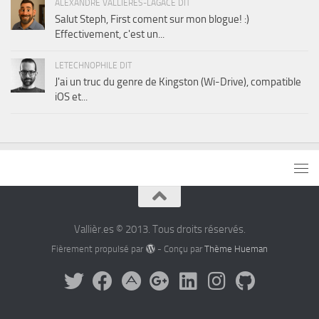
ALEXANDRE VALLIÈRES-LAGACÉ DIT
Salut Steph, First coment sur mon blogue! :)
Effectivement, c'est un...
LETECHNOPHILE DIT
J'ai un truc du genre de Kingston (Wi-Drive), compatible
iOS et...
Vallièr.es © 2013. Tous droits réservés.
Fièrement propulsé par
- Conçu par
Thème Hueman