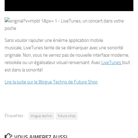
Sans vouloir rajouter une énième application mobile
musicale, LiveTunes tente de se démarquer avec une sonorité
originale. Non, vous ne verrez pas de nouvelle interface moderne,
relookée ou un égalisateur visuel renversant. Avec
LiveTunes
tout
est dans la sonorité!
Lire la suite sur le Blogue Techno de Future Shop
Étiquettes :
blogue techno
future shop
VOUS AIMEREZ AUSSI...