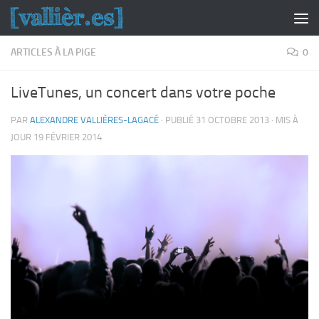
Skip to content
ARTICLES À LA PIGE
0
LiveTunes, un concert dans votre poche
PAR
ALEXANDRE VALLIÈRES-LAGACÉ
· PUBLIÉ
31 OCTOBRE 2013
· MIS À
JOUR
19 FÉVRIER 2014