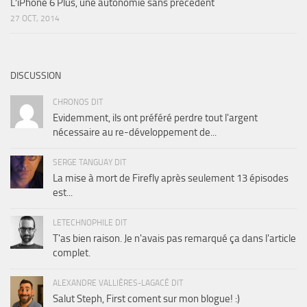
L’iPhone 6 Plus, une autonomie sans précédent
27 OCT, 2014
DISCUSSION
CHRONOS DIT
Evidemment, ils ont préféré perdre tout l'argent
nécessaire au re-développement de...
SERGE TANGUAY DIT
La mise à mort de Firefly après seulement 13 épisodes
est...
LETECHNOPHILE DIT
T'as bien raison. Je n'avais pas remarqué ça dans l'article
complet.
ALEXANDRE VALLIÈRES-LAGACÉ DIT
Salut Steph, First coment sur mon blogue! :)