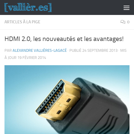
Skip to content
ARTICLES À LA PIGE
0
HDMI 2.0, les nouveautés et les avantages!
PAR
ALEXANDRE VALLIÈRES-LAGACÉ
· PUBLIÉ
24 SEPTEMBRE 2013
· MIS
À JOUR
19 FÉVRIER 2014