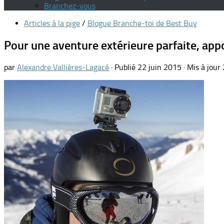
Branchez-vous
Articles à la pige
/
Blogue Branche-toi de Best Buy
Pour une aventure extérieure parfaite, ap
par
Alexandre Vallières-Lagacé
· Publié
22 juin 2015
· Mis à jour