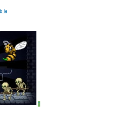
bile
0