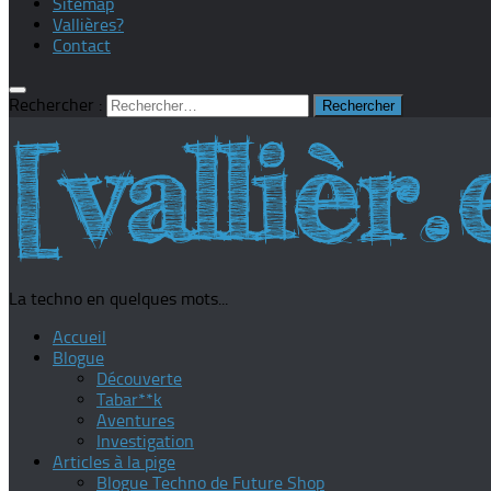
Sitemap
Vallières?
Contact
Rechercher :
La techno en quelques mots...
Accueil
Blogue
Découverte
Tabar**k
Aventures
Investigation
Articles à la pige
Blogue Techno de Future Shop