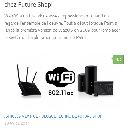
chez Future Shop!
WebOS a un historique assez impressionnant quand on
regarde l’ensemble de l’oeuvre. Tout a début lorsque Palm a
lancé la première version de WebOS en 2009 pour remplacer
le système d’exploitation pour mobile Palm...
0
ARTICLES À LA PIGE
/
BLOGUE TECHNO DE FUTURE SHOP
20 AVRIL 2014