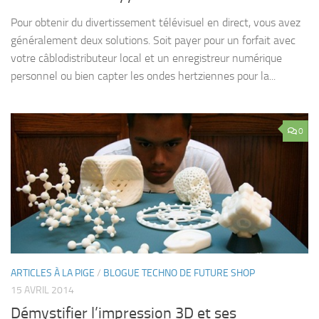
Pour obtenir du divertissement télévisuel en direct, vous avez
généralement deux solutions. Soit payer pour un forfait avec
votre câblodistributeur local et un enregistreur numérique
personnel ou bien capter les ondes hertziennes pour la...
0
ARTICLES À LA PIGE
/
BLOGUE TECHNO DE FUTURE SHOP
15 AVRIL 2014
Démystifier l’impression 3D et ses