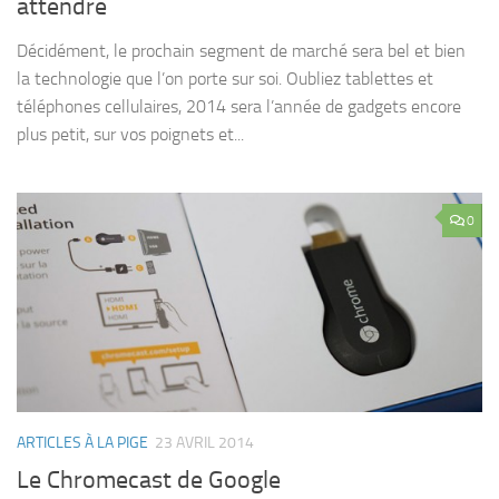
attendre
Décidément, le prochain segment de marché sera bel et bien
la technologie que l’on porte sur soi. Oubliez tablettes et
téléphones cellulaires, 2014 sera l’année de gadgets encore
plus petit, sur vos poignets et...
0
ARTICLES À LA PIGE
23 AVRIL 2014
Le Chromecast de Google