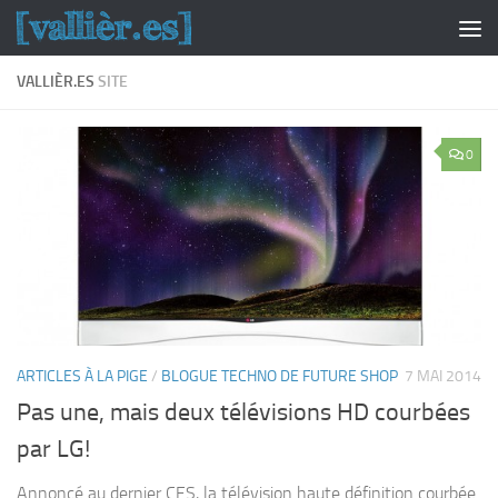
Skip to content
VALLIÈR.ES
SITE
0
ARTICLES À LA PIGE
/
BLOGUE TECHNO DE FUTURE SHOP
7 MAI 2014
Pas une, mais deux télévisions HD courbées
par LG!
Annoncé au dernier CES, la télévision haute définition courbée