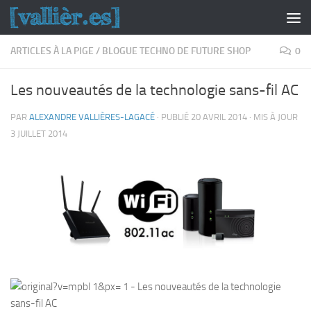
Skip to content
ARTICLES À LA PIGE
/
BLOGUE TECHNO DE FUTURE SHOP
0
Les nouveautés de la technologie sans-fil AC
PAR
ALEXANDRE VALLIÈRES-LAGACÉ
· PUBLIÉ
20 AVRIL 2014
· MIS À JOUR
3 JUILLET 2014