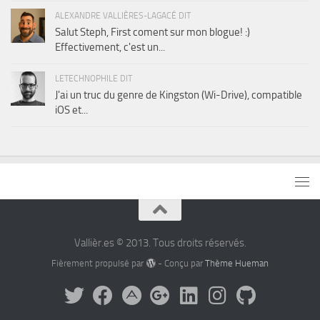
ALEXANDRE VALLIÈRES-LAGACÉ DIT
Salut Steph, First coment sur mon blogue! :)
Effectivement, c'est un...
LETECHNOPHILE DIT
J'ai un truc du genre de Kingston (Wi-Drive), compatible
iOS et...
Vallièr.es © 2013. Tous droits réservés.
Fièrement propulsé par
- Conçu par
Thème Hueman