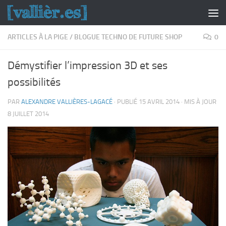
Skip to content
ARTICLES À LA PIGE
/
BLOGUE TECHNO DE FUTURE SHOP
0
Démystifier l’impression 3D et ses
possibilités
PAR
ALEXANDRE VALLIÈRES-LAGACÉ
· PUBLIÉ
15 AVRIL 2014
· MIS À JOUR
8 JUILLET 2014