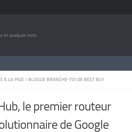
o en quelques mots...
S À LA PIGE
/
BLOGUE BRANCHE-TOI DE BEST BUY
ub, le premier routeur
olutionnaire de Google