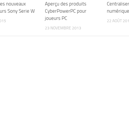
des nouveaux
Aperçu des produits
Centraliser
eurs Sony Serie W
CyberPowerPC pour
numérique
joueurs PC
2015
22 AOÛT 20
23 NOVEMBRE 2013