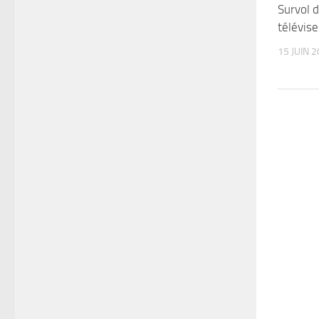
Survol 
télévis
15 JUIN 