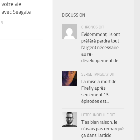
 votre vie
 avec Seagate
DISCUSSION
13
CHRONOS DIT
Evidemment, ils ont
préféré perdre tout
l'argent nécessaire
au re-
développement de...
SERGE TANGUAY DIT
La mise à mort de
Firefly après
seulement 13
épisodes est...
LETECHNOPHILE DIT
T'as bien raison. Je
n'avais pas remarqué
ça dans l'article