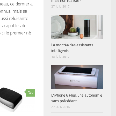
mais non réaliste?
eau, ce dernier a
27 JUIL, 2017
connus, mais sa
ussi reluisante.
rs capables de
ici le premier né
La montée des assistants
intelligents
13 JUIL, 2017
0
L’iPhone 6 Plus, une autonomie
sans précédent
27 OCT, 2014