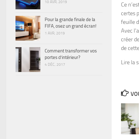
10 AVR, 2019
Ce n’es
certes 
Pour la grande finale de la
feuille 
FIFA, osez un grand écran!
Avec l’
1 AVR, 2019
créer d
de cett
Comment transformer vos
portes d’intérieur?
Lire la 
4 DÉC, 2017
VOU