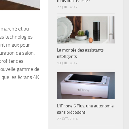
mais non réaliste?
27 JUIL, 2017
e marché et au
es technologies
Tant mieux pour
La montée des assistants
uration de salon,
intelligents
rofiter des
13 JUIL, 2017
 nouvelle gamme de
 que les écrans 4K
L’iPhone 6 Plus, une autonomie
sans précédent
27 OCT, 2014