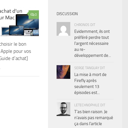
DISCUSSION
0
CHRONOS DIT
Evidemment, ils ont
préféré perdre tout
l'argent nécessaire
oisir le bon
au re-
 Apple pour vos
développement de...
Guide d’achat]
4
SERGE TANGUAY DIT
La mise à mort de
Firefly après
seulement 13
épisodes est...
LETECHNOPHILE DIT
T'as bien raison. Je
n'avais pas remarqué
ça dans l'article