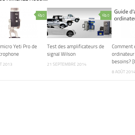
0
0
micro Yeti Pro de
Test des amplificateurs de
Comment ch
crophone
signal Wilson
ordinateur
besoins? [
ET 2013
21 SEPTEMBRE 2014
8 AOÛT 201