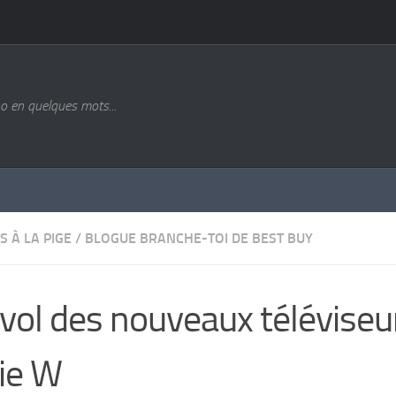
o en quelques mots...
S À LA PIGE
/
BLOGUE BRANCHE-TOI DE BEST BUY
vol des nouveaux téléviseu
ie W