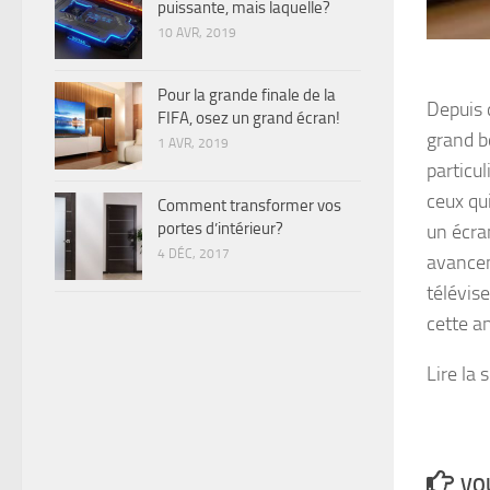
puissante, mais laquelle?
10 AVR, 2019
Pour la grande finale de la
Depuis 
FIFA, osez un grand écran!
grand b
1 AVR, 2019
particul
ceux qui
Comment transformer vos
portes d’intérieur?
un écra
4 DÉC, 2017
avancem
télévis
cette a
Lire la 
VOU