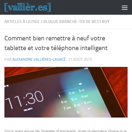
Skip to content
ARTICLES À LA PIGE
/
BLOGUE BRANCHE-TOI DE BEST BUY
Comment bien remettre à neuf votre
tablette et votre téléphone intelligent
PAR
ALEXANDRE VALLIÈRES-LAGACÉ
·
21 AOÛT 2015
Vous avez envie de changer d’appareils, mais la dernière chose que