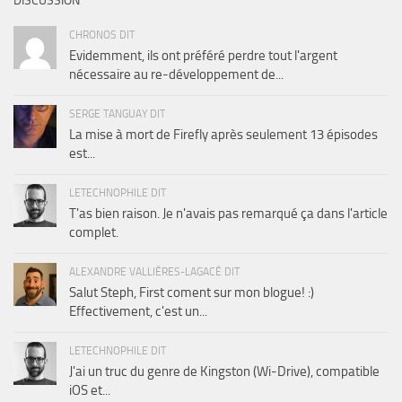
DISCUSSION
CHRONOS DIT
Evidemment, ils ont préféré perdre tout l'argent
nécessaire au re-développement de...
SERGE TANGUAY DIT
La mise à mort de Firefly après seulement 13 épisodes
est...
LETECHNOPHILE DIT
T'as bien raison. Je n'avais pas remarqué ça dans l'article
complet.
ALEXANDRE VALLIÈRES-LAGACÉ DIT
Salut Steph, First coment sur mon blogue! :)
Effectivement, c'est un...
LETECHNOPHILE DIT
J'ai un truc du genre de Kingston (Wi-Drive), compatible
iOS et...