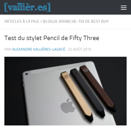
Skip to content
ARTICLES À LA PIGE
/
BLOGUE BRANCHE-TOI DE BEST BUY
Test du stylet Pencil de Fifty Three
PAR
ALEXANDRE VALLIÈRES-LAGACÉ
·
22 AOÛT 2015