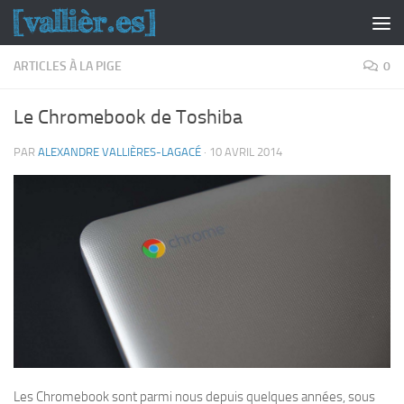
Skip to content
ARTICLES À LA PIGE
0
Le Chromebook de Toshiba
PAR
ALEXANDRE VALLIÈRES-LAGACÉ
·
10 AVRIL 2014
Les Chromebook sont parmi nous depuis quelques années, sous