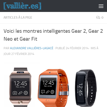
Skip to content
ARTICLES À LA PIGE
0
Voici les montres intelligentes Gear 2, Gear 2
Neo et Gear Fit
PAR
ALEXANDRE VALLIÈRES-LAGACÉ
· PUBLIÉ
24 FÉVRIER 2014
· MIS À
JOUR
27 FÉVRIER 2014