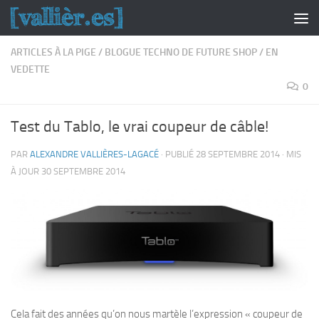
Skip to content
ARTICLES À LA PIGE
/
BLOGUE TECHNO DE FUTURE SHOP
/
EN
VEDETTE
0
Test du Tablo, le vrai coupeur de câble!
PAR
ALEXANDRE VALLIÈRES-LAGACÉ
· PUBLIÉ
28 SEPTEMBRE 2014
· MIS
À JOUR
30 SEPTEMBRE 2014
Cela fait des années qu’on nous martèle l’expression « coupeur de