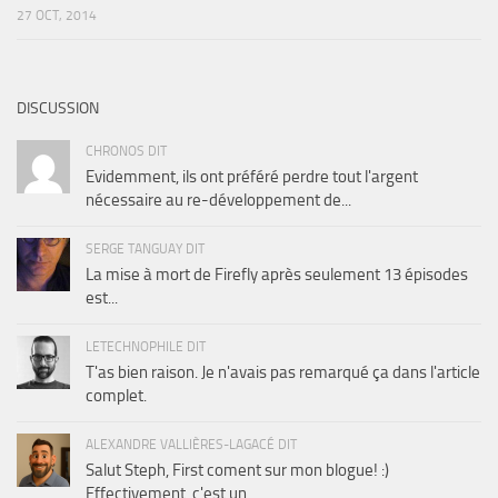
27 OCT, 2014
DISCUSSION
CHRONOS DIT
Evidemment, ils ont préféré perdre tout l'argent
nécessaire au re-développement de...
SERGE TANGUAY DIT
La mise à mort de Firefly après seulement 13 épisodes
est...
LETECHNOPHILE DIT
T'as bien raison. Je n'avais pas remarqué ça dans l'article
complet.
ALEXANDRE VALLIÈRES-LAGACÉ DIT
Salut Steph, First coment sur mon blogue! :)
Effectivement, c'est un...