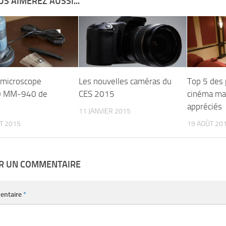
S AIMEREZ AUSSI...
 microscope
Les nouvelles caméras du
Top 5 des 
0 MM-940 de
CES 2015
cinéma mai
appréciés
11 JANVIER 2015
ET 2015
19 AOÛT 20
ER UN COMMENTAIRE
entaire
*