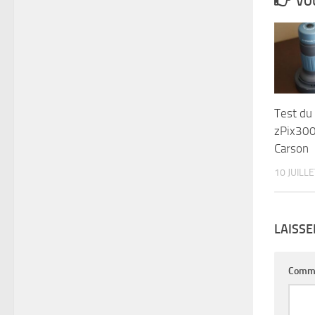
VOU
Test du
zPix30
Carson
10 JUILL
LAISS
Comm