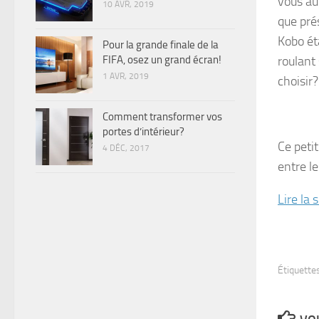
vous au
10 AVR, 2019
que pré
Kobo ét
Pour la grande finale de la
FIFA, osez un grand écran!
roulant
1 AVR, 2019
choisir?
Comment transformer vos
portes d’intérieur?
Ce peti
4 DÉC, 2017
entre l
Lire la
Étiquettes