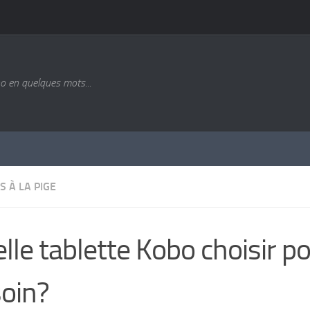
o en quelques mots...
S À LA PIGE
lle tablette Kobo choisir p
oin?