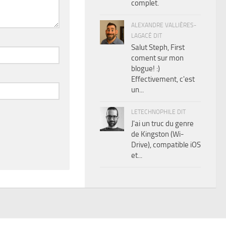
complet.
ALEXANDRE VALLIÈRES-
LAGACÉ DIT
Salut Steph, First
coment sur mon
blogue! :)
Effectivement, c'est
un...
LETECHNOPHILE DIT
J'ai un truc du genre
de Kingston (Wi-
Drive), compatible iOS
et...