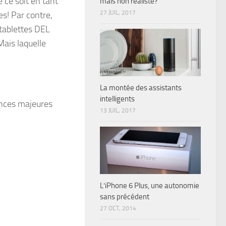
 ce soit en tant
mais non réaliste?
27 JUIL, 2017
es! Par contre,
 tablettes DEL
Mais laquelle
La montée des assistants
intelligents
rences majeures
13 JUIL, 2017
L’iPhone 6 Plus, une autonomie
sans précédent
27 OCT, 2014