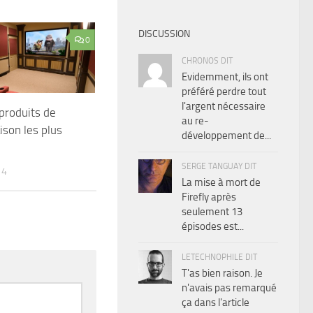
DISCUSSION
0
CHRONOS DIT
Evidemment, ils ont
préféré perdre tout
l'argent nécessaire
produits de
au re-
son les plus
développement de...
SERGE TANGUAY DIT
14
La mise à mort de
Firefly après
seulement 13
épisodes est...
LETECHNOPHILE DIT
T'as bien raison. Je
n'avais pas remarqué
ça dans l'article