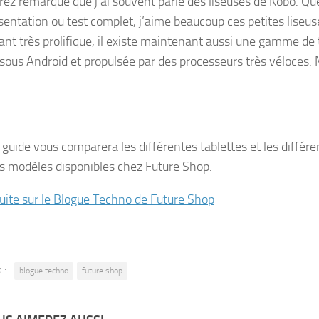
rez remarqué que j’ai souvent parlé des liseuses de Kobo. Que
sentation ou test complet, j’aime beaucoup ces petites liseus
ant très prolifique, il existe maintenant aussi une gamme de
 sous Android et propulsée par des processeurs très véloces. 
t guide vous comparera les différentes tablettes et les diffé
es modèles disponibles chez Future Shop.
 suite sur le Blogue Techno de Future Shop
 :
blogue techno
future shop