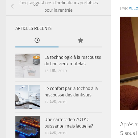
Cinq suggestions d’ordinateurs portables
PAR
ALE
pour la rentrée
ARTICLES RÉCENTS
La technologie à la rescousse
du bon vieux matelas
13 JUIN, 2019
Le confort par la techno à la
rescousse des dentistes
12 AVR, 2019
Une carte vidéo ZOTAC
Après av
puissante, mais laquelle?
5 sous 
10 AVR, 2019