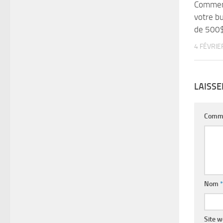
Comment
votre b
de 500$
4 FÉVRIE
LAISS
Comm
Nom
*
Site 