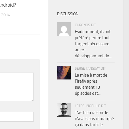
Android?
DISCUSSION
 2014
CHRONOS DIT
Evidemment, ils ont
préféré perdre tout
l'argent nécessaire
au re-
développement de...
SERGE TANGUAY DIT
La mise à mort de
Firefly après
seulement 13
épisodes est...
LETECHNOPHILE DIT
T'as bien raison. Je
n'avais pas remarqué
ça dans l'article