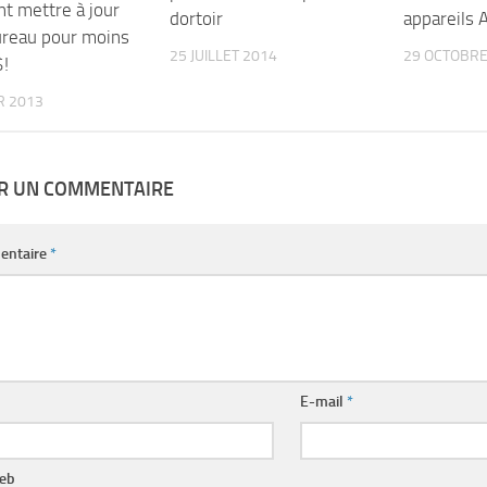
 mettre à jour
dortoir
appareils 
ureau pour moins
25 JUILLET 2014
29 OCTOBRE
!
R 2013
ER UN COMMENTAIRE
entaire
*
E-mail
*
web