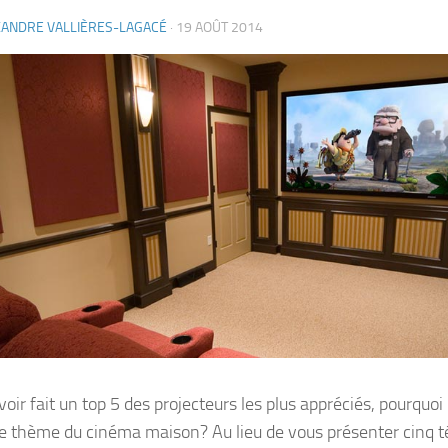
XANDRE VALLIÈRES-LAGACÉ
·
19 AOÛT 2014
oir fait un top 5 des projecteurs les plus appréciés, pourquoi
le thème du cinéma maison? Au lieu de vous présenter cinq té