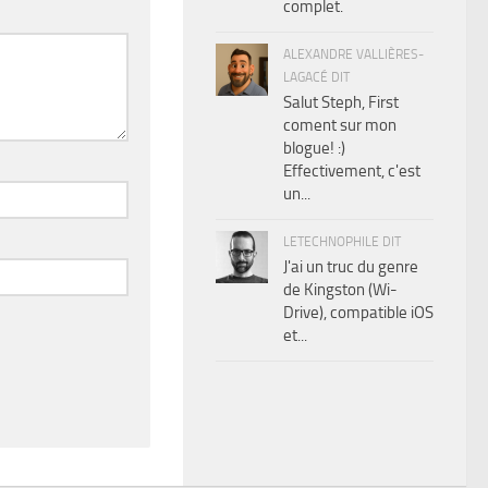
complet.
ALEXANDRE VALLIÈRES-
LAGACÉ DIT
Salut Steph, First
coment sur mon
blogue! :)
Effectivement, c'est
un...
LETECHNOPHILE DIT
J'ai un truc du genre
de Kingston (Wi-
Drive), compatible iOS
et...