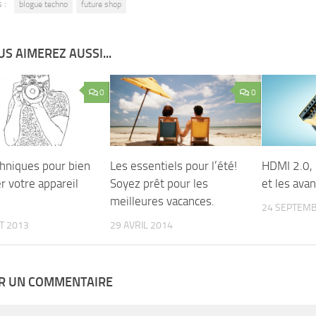
 :
blogue techno
future shop
S AIMEREZ AUSSI...
0
0
chniques pour bien
Les essentiels pour l’été!
HDMI 2.0, 
er votre appareil
Soyez prêt pour les
et les ava
meilleures vacances.
24 SEPTEMB
ET 2013
29 AVRIL 2014
ER UN COMMENTAIRE