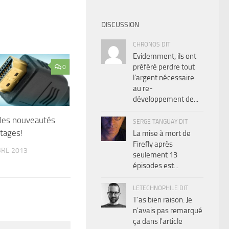
DISCUSSION
CHRONOS DIT
Evidemment, ils ont
préféré perdre tout
0
l'argent nécessaire
au re-
développement de...
les nouveautés
SERGE TANGUAY DIT
ntages!
La mise à mort de
Firefly après
RE 2013
seulement 13
épisodes est...
LETECHNOPHILE DIT
T'as bien raison. Je
n'avais pas remarqué
ça dans l'article