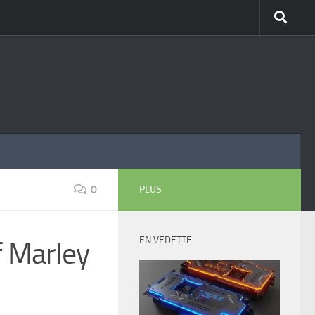
0
PLUS
EN VEDETTE
f Marley