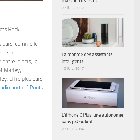
mais non réaliste?
27 JUIL, 2017
s purs, comme le
e de ces
La montée des assistants
entre le bois, le
intelligents
13 JUIL, 2017
f Marley,
ey, offre plusieurs
udio portatif Roots
L’iPhone 6 Plus, une autonomie
sans précédent
27 OCT, 2014