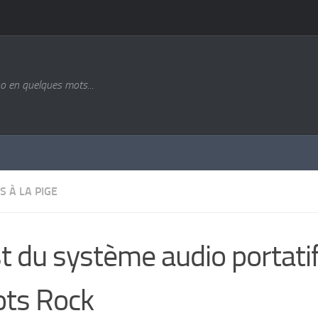
o en quelques mots...
S À LA PIGE
t du système audio portati
ts Rock