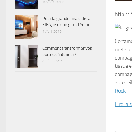
10 AVR, 2019
http://
Pour la grande finale de la
FIFA, osez un grand écran!
1 AVR, 2019
Certain
Comment transformer vos
métal o
portes d’intérieur?
compagn
4 DÉC, 2017
tissue 
compagn
apparei
Rock
.
Lire la