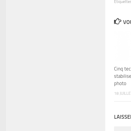
Étiquettes
VOU
Cinq te
stabilis
photo
18 JUILL
LAISS