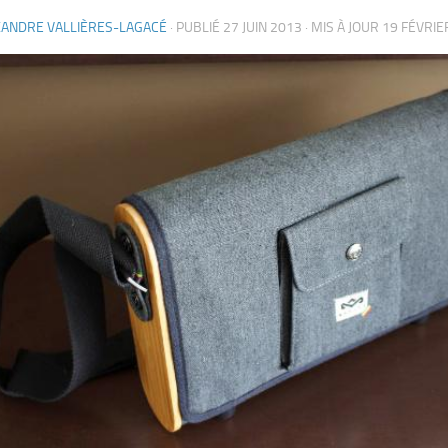
XANDRE VALLIÈRES-LAGACÉ
· PUBLIÉ
27 JUIN 2013
· MIS À JOUR
19 FÉVRIE