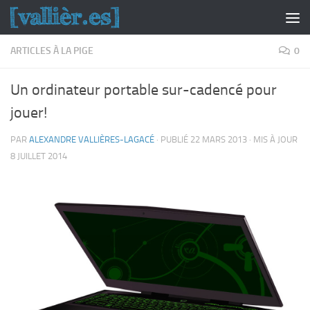
Skip to content
ARTICLES À LA PIGE
0
Un ordinateur portable sur-cadencé pour
jouer!
PAR
ALEXANDRE VALLIÈRES-LAGACÉ
· PUBLIÉ
22 MARS 2013
· MIS À JOUR
8 JUILLET 2014