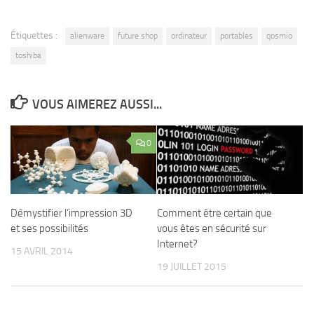
Étiquettes :
alienware
future shop
ordinateur
portables
qosmio
toshiba
VOUS AIMEREZ AUSSI...
0
Démystifier l’impression 3D
Comment être certain que
et ses possibilités
vous êtes en sécurité sur
Internet?
15 AVRIL 2014
19 JUILLET 2015