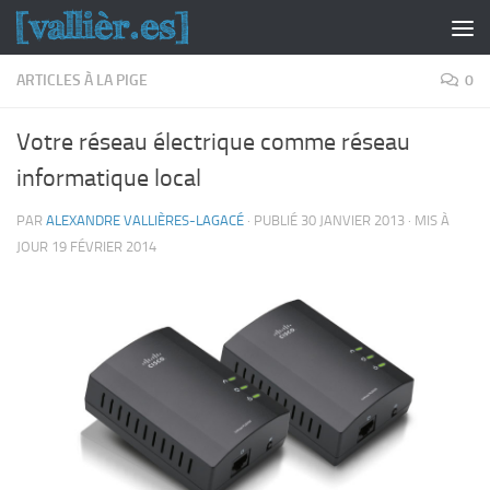
Skip to content
ARTICLES À LA PIGE
0
Votre réseau électrique comme réseau
informatique local
PAR
ALEXANDRE VALLIÈRES-LAGACÉ
· PUBLIÉ
30 JANVIER 2013
· MIS À
JOUR
19 FÉVRIER 2014