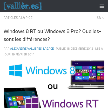
Skip to content
ARTICLES À LA PIGE
0
Windows 8 RT ou Windows 8 Pro? Quelles-
sont les différences?
PAR
ALEXANDRE VALLIÈRES-LAGACÉ
· PUBLIÉ
18 DÉCEMBRE 2012
· MIS À
JOUR
19 FÉVRIER 2014