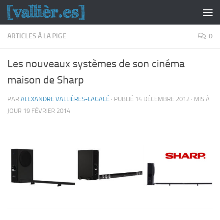
Skip to content
ARTICLES À LA PIGE
0
Les nouveaux systèmes de son cinéma
maison de Sharp
PAR
ALEXANDRE VALLIÈRES-LAGACÉ
· PUBLIÉ
14 DÉCEMBRE 2012
· MIS À
JOUR
19 FÉVRIER 2014