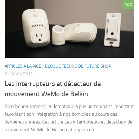
0
ARTICLES À LA PIGE
/
BLOGUE TECHNO DE FUTURE SHOP
24 MARS 2014
Les interrupteurs et détecteur de
mouvement WeMo de Belkin
Bien heureusement, la domotique a pris un tournant important
favorisant son intégration à nos domiciles au cours des
dernières années. Cet article Les interrupteurs et détecteur de
mouvement WeMo de Belkin est apparu en...