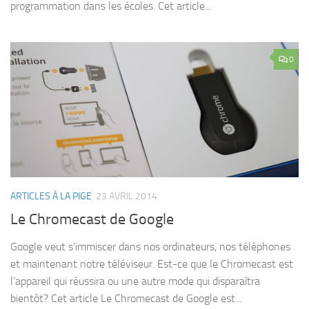
programmation dans les écoles. Cet article...
0
ARTICLES À LA PIGE
23 AVRIL 2014
Le Chromecast de Google
Google veut s’immiscer dans nos ordinateurs, nos téléphones
et maintenant notre téléviseur. Est-ce que le Chromecast est
l’appareil qui réussira ou une autre mode qui disparaîtra
bientôt? Cet article Le Chromecast de Google est...