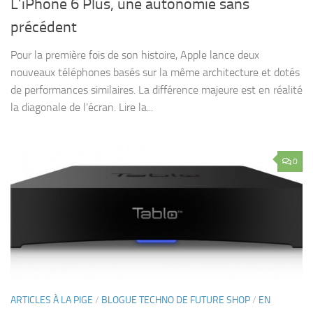
L’iPhone 6 Plus, une autonomie sans
précédent
Pour la première fois de son histoire, Apple lance deux
nouveaux téléphones basés sur la même architecture et dotés
de performances similaires. La différence majeure est en réalité
la diagonale de l’écran. Lire la...
0
ARTICLES À LA PIGE
/
BLOGUE TECHNO DE FUTURE SHOP
/
EN