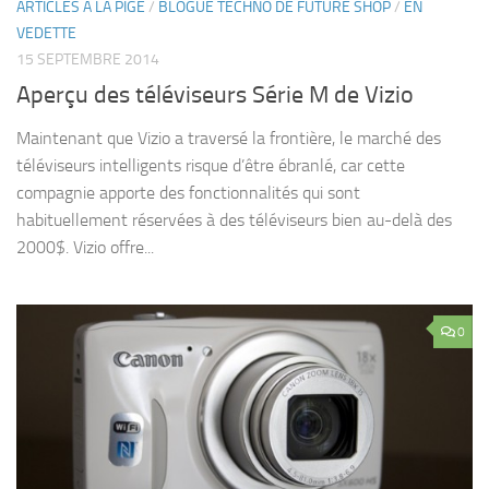
ARTICLES À LA PIGE
/
BLOGUE TECHNO DE FUTURE SHOP
/
EN
VEDETTE
15 SEPTEMBRE 2014
Aperçu des téléviseurs Série M de Vizio
Maintenant que Vizio a traversé la frontière, le marché des
téléviseurs intelligents risque d’être ébranlé, car cette
compagnie apporte des fonctionnalités qui sont
habituellement réservées à des téléviseurs bien au-delà des
2000$. Vizio offre...
0