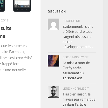
DISCUSSION
L 2013
CHRONOS DIT
Evidemment, ils ont
 suite
préféré perdre tout
ome
l'argent nécessaire
au re-
s que les rumeurs
développement de...
ulaire Facebook,
l ne s’est concrétisé.
SERGE TANGUAY DIT
La mise à mort de
 frappé fort
Firefly après
e d’une nouvelle
seulement 13
épisodes est...
LETECHNOPHILE DIT
T'as bien raison. Je
n'avais pas remarqué
ça dans l'article