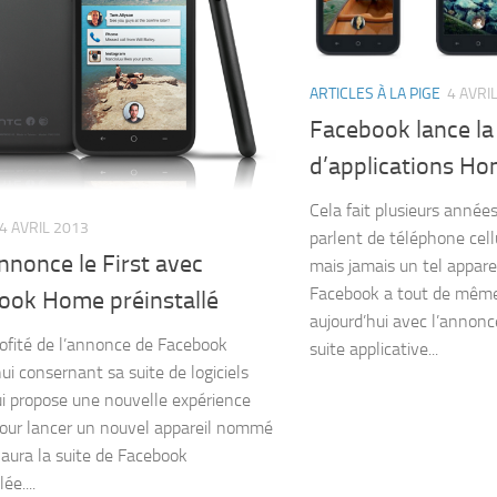
ARTICLES À LA PIGE
4 AVRI
Facebook lance la
d’applications H
Cela fait plusieurs année
4 AVRIL 2013
parlent de téléphone cell
nonce le First avec
mais jamais un tel apparei
Facebook a tout de même
ook Home préinstallé
aujourd’hui avec l’annonc
ofité de l’annonce de Facebook
suite applicative...
ui consernant sa suite de logiciels
 propose une nouvelle expérience
pour lancer un nouvel appareil nommé
i aura la suite de Facebook
ée....