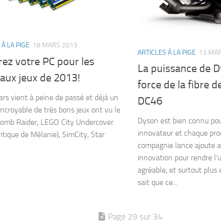
 À LA PIGE
18 MARS 2013
ARTICLES À LA PIGE
13 MA
ez votre PC pour les
La puissance de D
aux jeux de 2013!
force de la fibre 
rs vient à peine de passé et déjà un
DC46
ncroyable de très bons jeux ont vu le
Dyson est bien connu pou
 Tomb Raider, LEGO City Undercover
innovateur et chaque prod
critique de Mélanie), SimCity, Star
compagnie lance ajoute 
innovation pour rendre l’u
agréable, et surtout plus
sait que ce...
Page 29 sur 34