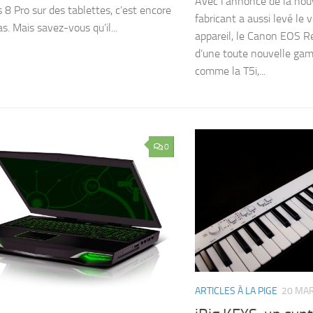
Avec l’annonce de la nouv
8 Pro sur des tablettes, c’est encore
fabricant a aussi levé le 
as. Mais savez-vous qu’il...
appareil, le Canon EOS Reb
d’une toute nouvelle ga
comme la T5i,...
0
ARTICLES À LA PIGE
20 MA