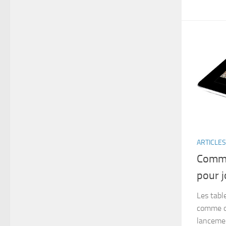
ARTICLES
Comme
pour j
Les tabl
comme ou
lanceme