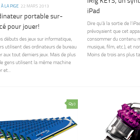
iRig KEYS, un syn
 À LA PIGE
22 MARS 2013
iPad
inateur portable sur-
Dire qu’à la sortie de l’iPa
cé pour jouer!
prévoyaient que cet appare
consommer du contenu mul
es débuts des jeux sur informatique,
musique, film, etc.), et no
urs utilisent des ordinateurs de bureau
Moins de trois ans plus tar
r aux tout derniers jeux. Mais de plus
de gens utilisent la même machine
 et...
0