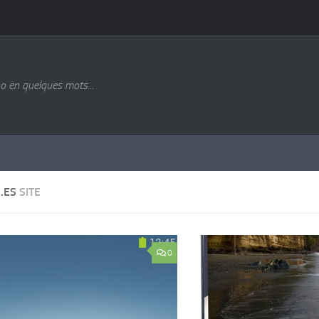
o en quelques mots...
R.ES
SITE
0