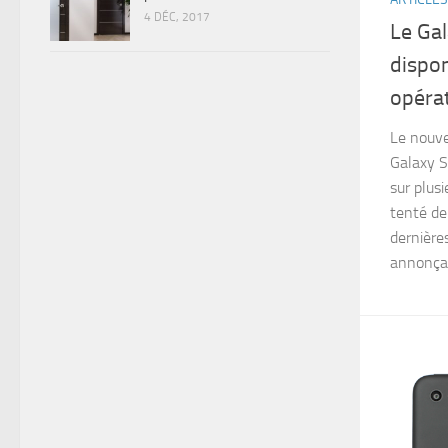
4 DÉC, 2017
Le Ga
dispon
opéra
Le nouve
Galaxy S
sur plusi
tenté de
dernière
annonçai