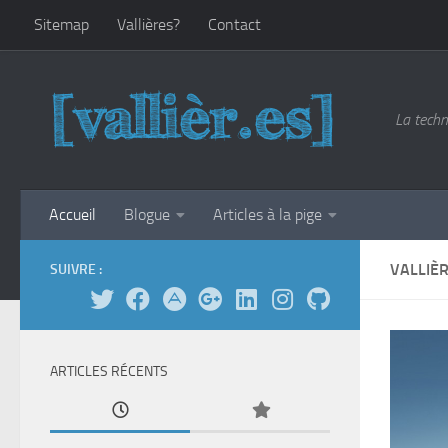
Sitemap
Vallières?
Contact
Skip to content
La techn
Accueil
Blogue
Articles à la pige
VALLIÈ
SUIVRE :
ARTICLES RÉCENTS