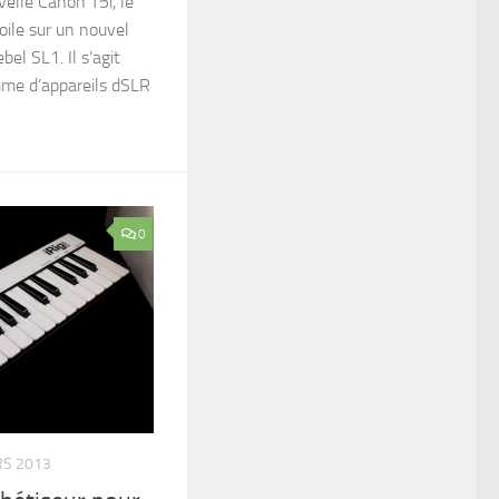
elle Canon T5i, le
voile sur un nouvel
el SL1. Il s’agit
mme d’appareils dSLR
0
RS 2013