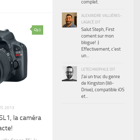
complet.
ALEXANDRE VALLIÈRES-
LAGACÉ DIT
Salut Steph, First
0
coment sur mon
blogue! :)
Effectivement, c'est
un...
LETECHNOPHILE DIT
J'ai un truc du genre
de Kingston (Wi-
Drive), compatible iOS
et...
RS 2013
SL1, la caméra
cte!