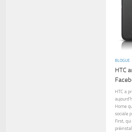
BLOGUE
HTC an
Faceb
HTC a pr
aujourd’h
Home qui
sociale 
First, qu
préinstall