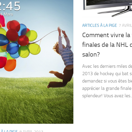
ARTICLES À LA PIGE
7 AVRI
Comment vivre la 
finales de la NHL 
salon?
Avec les derniers miles d
2013 de hockey qui bat s
demandez si vous êtes bi
apprécier la grande final
splendeur! Vous avez les..
 À LA PIGE
8 AVRIL 2013