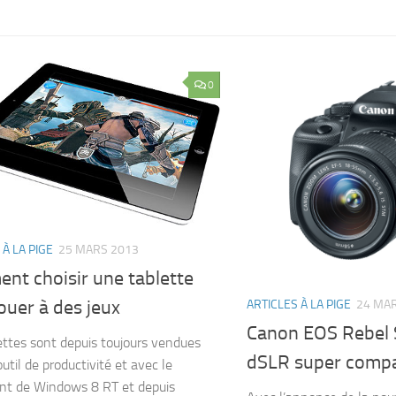
0
 À LA PIGE
25 MARS 2013
nt choisir une tablette
ouer à des jeux
ARTICLES À LA PIGE
24 MA
Canon EOS Rebel 
ettes sont depuis toujours vendues
dSLR super compa
til de productivité et avec le
nt de Windows 8 RT et depuis