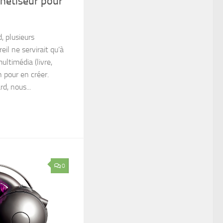
thétiseur pour
d, plusieurs
il ne servirait qu’à
timédia (livre,
n pour en créer.
d, nous...
0