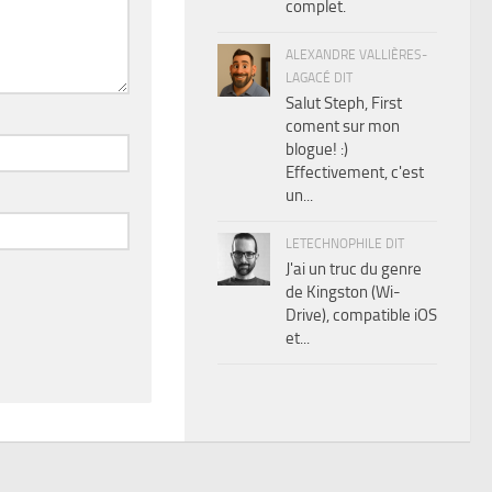
complet.
ALEXANDRE VALLIÈRES-
LAGACÉ DIT
Salut Steph, First
coment sur mon
blogue! :)
Effectivement, c'est
un...
LETECHNOPHILE DIT
J'ai un truc du genre
de Kingston (Wi-
Drive), compatible iOS
et...