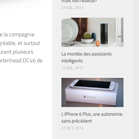
mais non réaliste?
27 JUIL, 2017
ue la compagnie
réable, et surtout
urant plusieurs
La montée des assistants
Turbinhead DC46 de
intelligents
13 JUIL, 2017
L’iPhone 6 Plus, une autonomie
sans précédent
27 OCT, 2014