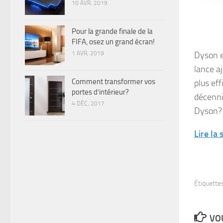
10 AVR, 2019
Pour la grande finale de la
FIFA, osez un grand écran!
Dyson e
1 AVR, 2019
lance aj
Comment transformer vos
plus ef
portes d’intérieur?
décenni
4 DÉC, 2017
Dyson?
Lire la
Étiquettes
VOU