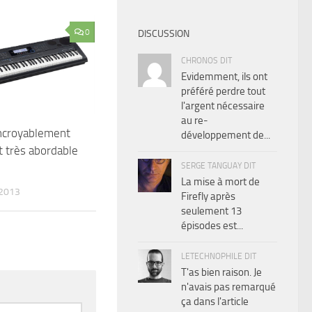
0
DISCUSSION
CHRONOS DIT
Evidemment, ils ont
préféré perdre tout
l'argent nécessaire
au re-
incroyablement
développement de...
t très abordable
SERGE TANGUAY DIT
La mise à mort de
 2013
Firefly après
seulement 13
épisodes est...
LETECHNOPHILE DIT
T'as bien raison. Je
n'avais pas remarqué
ça dans l'article