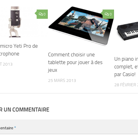
0
0
micro Yeti Pro de
crophone
Comment choisir une
Un piano 
tablette pour jouer à des
ET 2013
complet, e
jeux
par Casio!
25 MARS 2013
28 FÉVRIER
ER UN COMMENTAIRE
entaire
*