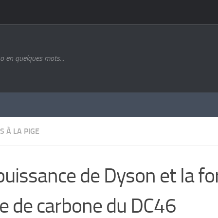
o en quelques mots...
S À LA PIGE
puissance de Dyson et la for
re de carbone du DC46