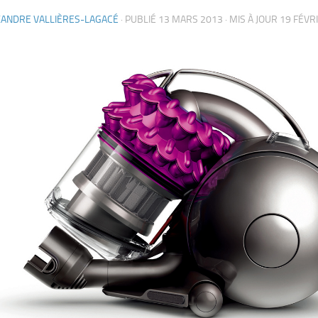
XANDRE VALLIÈRES-LAGACÉ
· PUBLIÉ
13 MARS 2013
· MIS À JOUR
19 FÉVR