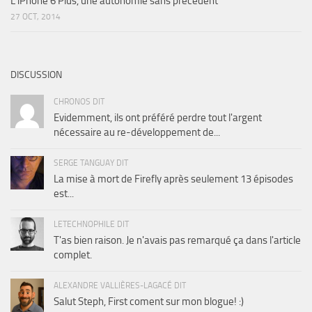
L’iPhone 6 Plus, une autonomie sans précédent
27 OCT, 2014
DISCUSSION
CHRONOS DIT
Evidemment, ils ont préféré perdre tout l'argent
nécessaire au re-développement de...
SERGE TANGUAY DIT
La mise à mort de Firefly après seulement 13 épisodes
est...
LETECHNOPHILE DIT
T'as bien raison. Je n'avais pas remarqué ça dans l'article
complet.
ALEXANDRE VALLIÈRES-LAGACÉ DIT
Salut Steph, First coment sur mon blogue! :)