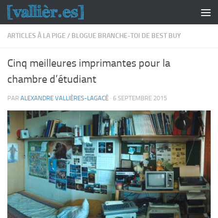
Skip to content
ARTICLES À LA PIGE
/
BLOGUE BRANCHE-TOI DE BEST BUY
Cinq meilleures imprimantes pour la
chambre d’étudiant
PAR
ALEXANDRE VALLIÈRES-LAGACÉ
·
6 SEPTEMBRE 2015