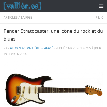
Skip to content
ARTICLES À LA PIGE
0
Fender Stratocaster, une icône du rock et du
blues
PAR
ALEXANDRE VALLIÈRES-LAGACÉ
· PUBLIÉ
1 MARS 2013
· MIS À JOUR
19 FÉVRIER 2014