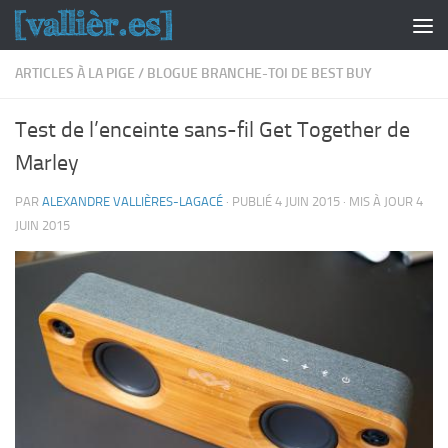
Skip to content
ARTICLES À LA PIGE
/
BLOGUE BRANCHE-TOI DE BEST BUY
Test de l’enceinte sans-fil Get Together de
Marley
PAR
ALEXANDRE VALLIÈRES-LAGACÉ
· PUBLIÉ
4 JUIN 2015
· MIS À JOUR
4
JUIN 2015