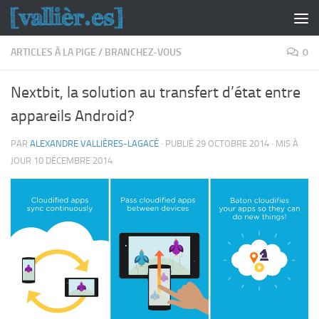
Skip to content
ARTICLES À LA PIGE
/
BRANCHEZ-VOUS
0
Nextbit, la solution au transfert d’état entre
appareils Android?
PAR
ALEXANDRE VALLIÈRES-LAGACÉ
· PUBLIÉ
29 OCTOBRE 2014
· MIS À
JOUR
10 DÉCEMBRE 2014