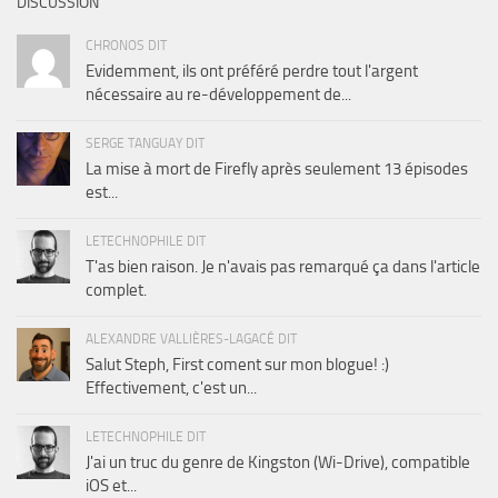
DISCUSSION
CHRONOS DIT
Evidemment, ils ont préféré perdre tout l'argent
nécessaire au re-développement de...
SERGE TANGUAY DIT
La mise à mort de Firefly après seulement 13 épisodes
est...
LETECHNOPHILE DIT
T'as bien raison. Je n'avais pas remarqué ça dans l'article
complet.
ALEXANDRE VALLIÈRES-LAGACÉ DIT
Salut Steph, First coment sur mon blogue! :)
Effectivement, c'est un...
LETECHNOPHILE DIT
J'ai un truc du genre de Kingston (Wi-Drive), compatible
iOS et...