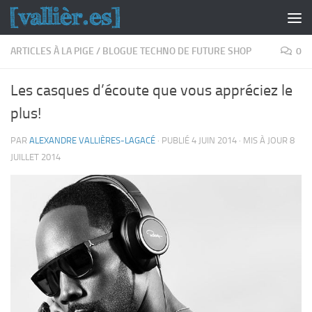
Skip to content
ARTICLES À LA PIGE
/
BLOGUE TECHNO DE FUTURE SHOP
0
Les casques d’écoute que vous appréciez le
plus!
PAR
ALEXANDRE VALLIÈRES-LAGACÉ
· PUBLIÉ
4 JUIN 2014
· MIS À JOUR
8
JUILLET 2014