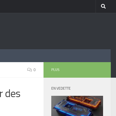
0
PLUS
EN VEDETTE
r des