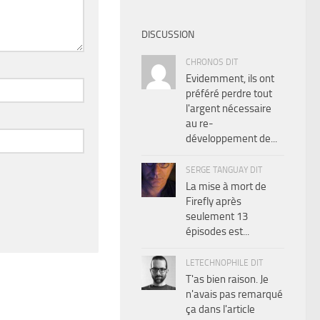
DISCUSSION
CHRONOS DIT
Evidemment, ils ont
préféré perdre tout
l'argent nécessaire
au re-
développement de...
SERGE TANGUAY DIT
La mise à mort de
Firefly après
seulement 13
épisodes est...
LETECHNOPHILE DIT
T'as bien raison. Je
n'avais pas remarqué
ça dans l'article