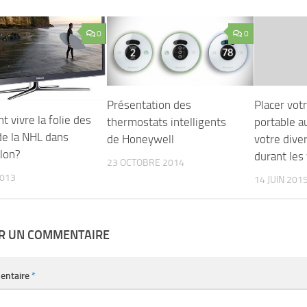
0
0
Présentation des
Placer vot
 vivre la folie des
thermostats intelligents
portable a
de la NHL dans
de Honeywell
votre dive
alon?
durant les
23 OCTOBRE 2014
2013
14 JUIN 201
ER UN COMMENTAIRE
entaire
*