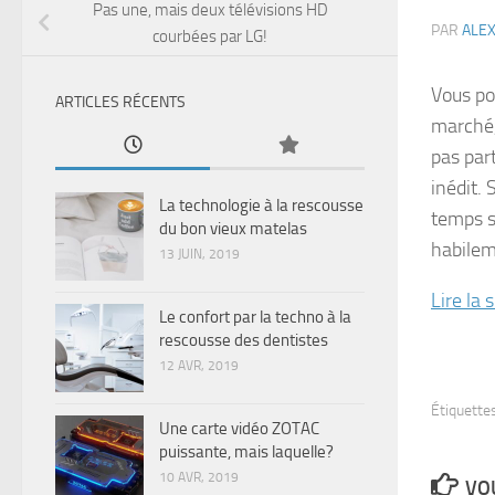
Pas une, mais deux télévisions HD
PAR
ALE
courbées par LG!
Vous po
ARTICLES RÉCENTS
marché,
pas par
inédit.
La technologie à la rescousse
temps su
du bon vieux matelas
habilem
13 JUIN, 2019
Lire la
Le confort par la techno à la
rescousse des dentistes
12 AVR, 2019
Étiquettes
Une carte vidéo ZOTAC
puissante, mais laquelle?
10 AVR, 2019
VOU