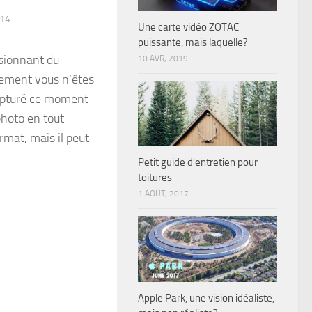
014
Une carte vidéo ZOTAC
puissante, mais laquelle?
ssionnant du
10 AVR, 2019
plement vous n’êtes
capturé ce moment
photo en tout
rmat, mais il peut
Petit guide d’entretien pour
toitures
1 AOÛT, 2017
Apple Park, une vision idéaliste,