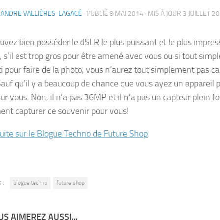
XANDRE VALLIÈRES-LAGACÉ
· PUBLIÉ
8 MAI 2014
· MIS À JOUR
3 JUILLET 2
uvez bien posséder le dSLR le plus puissant et le plus impre
 s’il est trop gros pour être amené avec vous ou si tout sim
ti pour faire de la photo, vous n’aurez tout simplement pas 
 Sauf qu’il y a beaucoup de chance que vous ayez un appareil 
r vous. Non, il n’a pas 36MP et il n’a pas un capteur plein fo
ent capturer ce souvenir pour vous!
 suite sur le Blogue Techno de Future Shop
 :
blogue techno
future shop
S AIMEREZ AUSSI...