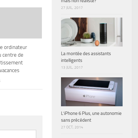
mais non réaliste?
27 JUIL, 2017
re ordinateur
La montée des assistants
u centre de
intelligents
rtissement
13 JUIL, 2017
 vacances
5
L’iPhone 6 Plus, une autonomie
sans précédent
27 OCT, 2014