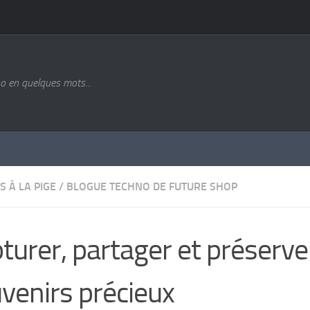
o en quelques mots...
S À LA PIGE
/
BLOGUE TECHNO DE FUTURE SHOP
turer, partager et préserve
venirs précieux