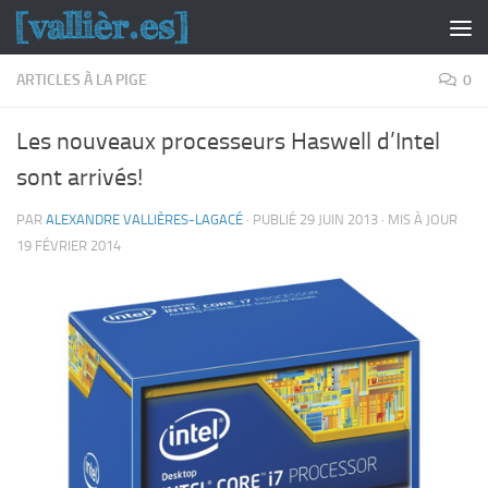
Skip to content
ARTICLES À LA PIGE
0
Les nouveaux processeurs Haswell d’Intel
sont arrivés!
PAR
ALEXANDRE VALLIÈRES-LAGACÉ
· PUBLIÉ
29 JUIN 2013
· MIS À JOUR
19 FÉVRIER 2014