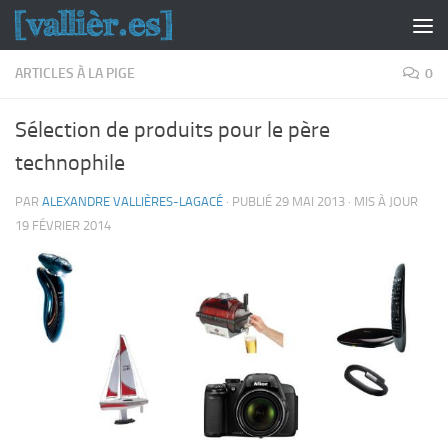
Skip to content
ARTICLES À LA PIGE
0
Sélection de produits pour le père
technophile
PAR
ALEXANDRE VALLIÈRES-LAGACÉ
· PUBLIÉ
29 MAI 2013
· MIS À JOUR
19 FÉVRIER 2014