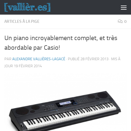
Skip to content
ARTICLES À LA PIGE
0
Un piano incroyablement complet, et très
abordable par Casio!
PAR
ALEXANDRE VALLIÈRES-LAGACÉ
· PUBLIÉ
28 FÉVRIER 2013
· MIS À
JOUR
19 FÉVRIER 2014