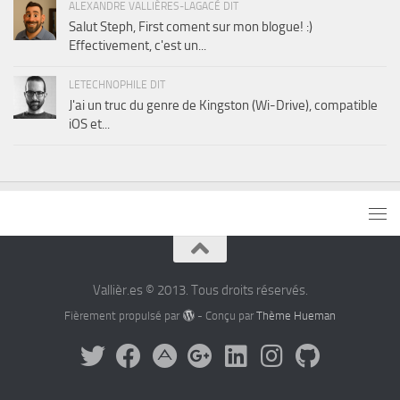
ALEXANDRE VALLIÈRES-LAGACÉ DIT
Salut Steph, First coment sur mon blogue! :)
Effectivement, c'est un...
LETECHNOPHILE DIT
J'ai un truc du genre de Kingston (Wi-Drive), compatible
iOS et...
Vallièr.es © 2013. Tous droits réservés.
Fièrement propulsé par
- Conçu par
Thème Hueman