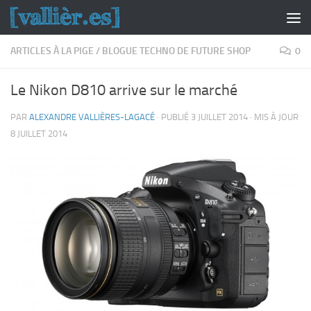
Skip to content
ARTICLES À LA PIGE
/
BLOGUE TECHNO DE FUTURE SHOP
0
Le Nikon D810 arrive sur le marché
PAR
ALEXANDRE VALLIÈRES-LAGACÉ
· PUBLIÉ
3 JUILLET 2014
· MIS À JOUR
8 JUILLET 2014