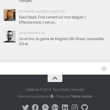
complet.
ALEXANDRE VALLIÈRES-LAGACÉ DIT
Salut Steph, First coment sur mon blogue! :)
Effectivement, c'est un...
LETECHNOPHILE DIT
J'ai un truc du genre de Kingston (Wi-Drive), compatible
iOS et...
Vallièr.es © 2013. Tous droits réservés.
Fièrement propulsé par
- Conçu par
Thème Hueman