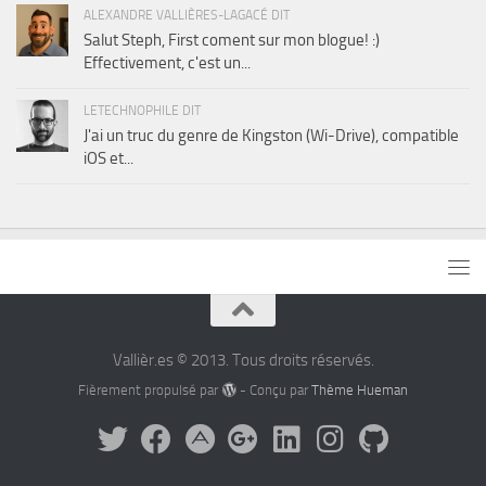
ALEXANDRE VALLIÈRES-LAGACÉ DIT
Salut Steph, First coment sur mon blogue! :)
Effectivement, c'est un...
LETECHNOPHILE DIT
J'ai un truc du genre de Kingston (Wi-Drive), compatible
iOS et...
Vallièr.es © 2013. Tous droits réservés.
Fièrement propulsé par
- Conçu par
Thème Hueman